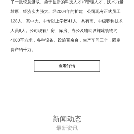
了一批锐意进取、勇于创新的科技人才和管理人才，技术力量
雄厚，经济实力强大。经2004年的扩建，公司现有正式员工
128人，其中大、中专以上学历41人，具有高、中级职称技术
人员8人。公司现有厂房、库房、办公及辅助设施建筑物约
4000平方米，各种设备、设施百余台，生产车间三个，固定
资产约千万。.....
查看详情
新闻动态
最新资讯