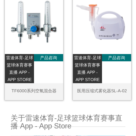
雷速体育-足球
产品咨询
雷速体育-足球
产品咨询
篮球体育赛事
篮球体育赛事
直播 APP -
直播 APP -
APP STORE
APP STORE
TF6000系列空氧混合器
医用压缩式雾化器SL-A-02
关于雷速体育-足球篮球体育赛事直
播 App - App Store