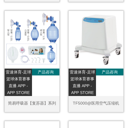
雷速体育-足球
产品咨询
雷速体育-足球
产品咨询
篮球体育赛事
篮球体育赛事
直播 APP -
直播 APP -
APP STORE
APP STORE
简易呼吸器【复苏器】系列
TF5000@医用空气压缩机