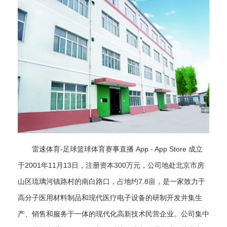
雷速体育-足球篮球体育赛事直播 App - App Store 成立
于2001年11月13日，注册资本300万元，公司地处北京市房
山区琉璃河镇路村的南白路口，占地约7.8亩，是一家致力于
高分子医用材料制品和现代医疗电子设备的研制开发并集生
产、销售和服务于一体的现代化高新技术民营企业。公司集中