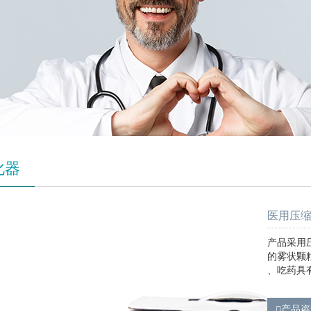
化器
医用压缩式
产品采用
的雾状颗
、吃药具
产品咨