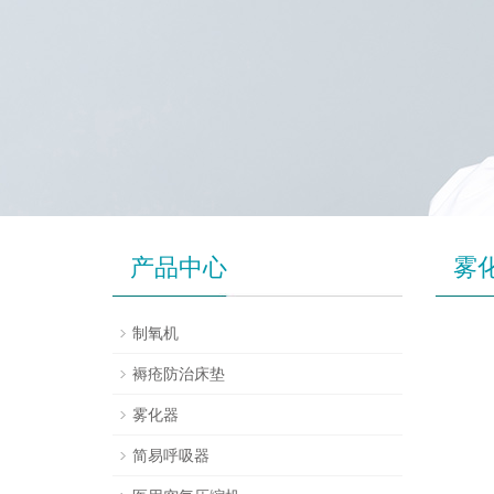
产品中心
雾
制氧机
褥疮防治床垫
雾化器
简易呼吸器